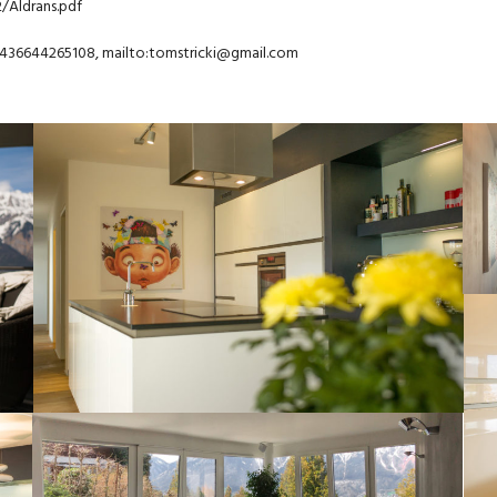
/Aldrans.pdf
, +436644265108, mailto:tomstricki@gmail.com