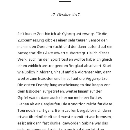
17. Oktober 2017
Seit kurzer Zeit bin ich als Cyborg unterwegs. Für die
Zuckermessung gibt es einen sehr teuren Sensor den
man in den Oberarm sticht und der dann laufend auf ein
Messgerät die Glukosewerte überträgt. Da ich dieses
Werkl auch für den Sport testen wollte habe ich gleich
einen wirklich anstrengenden Berglauf absolviert. Start
wie üblich in Aldrans, hinauf auf die Aldranser Alm, dann
weiter zum Issboden und hinauf auf die Viggarspitze.
Die ersten Erschöpfungserscheinungen sind knapp vor
dem Issboden aufgetreten, weiter hinauf auf den
Gipfel war es dann auch eher nur mehr ein flottes
Gehen als ein Berglaufen. Die Kondition reicht für diese
Tour noch nicht ganz. Beim Laufen bergab bin ich dann
etwas überknöchelt und musste somit etwas bremsen,
es ist mir dann fast dunkel geworden. Sabine war das
nicht geheuer und so hat sie mich auf dem letzten